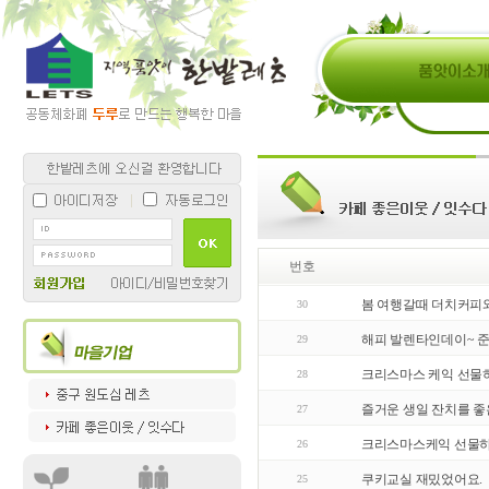
번호
봄 여행갈때 더치커피
30
해피 발렌타인데이~ 
29
크리스마스 케익 선물하기
28
즐거운 생일 잔치를 좋
27
크리스마스케익 선물하
26
쿠키교실 재밌었어요.
25