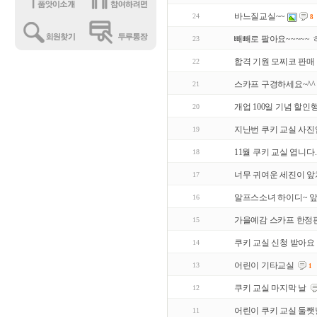
바느질교실~~
24
8
빼빼로 팔아요~~~~~
23
합격 기원 모찌코 판매
22
스카프 구경하세요~^^
21
개업 100일 기념 할인
20
지난번 쿠키 교실 사진입
19
11월 쿠키 교실 엽니다.
18
너무 귀여운 세진이 
17
알프스소녀 하이디~ 
16
가을예감 스카프 한정판
15
쿠키 교실 신청 받아요
14
어린이 기타교실
13
1
쿠키 교실 마지막 날
12
어린이 쿠키 교실 둘쨋
11