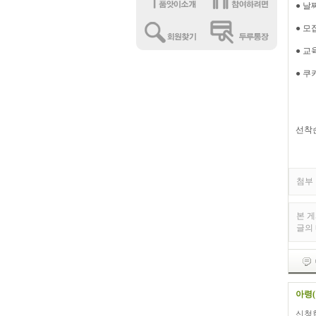
● 날
● 모
● 교
● 쿠
2
3
4
선착
첨부 
본 
글의
아령(
신청