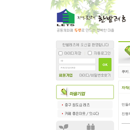
쿠키
자작
민들
진행하
-------