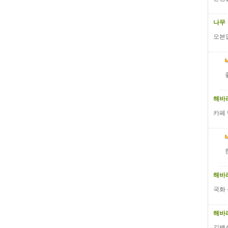
나무
오븐없
해바
카페 
해바
국화 
해바
김백