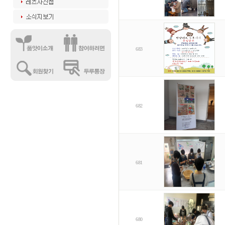
683
682
681
680