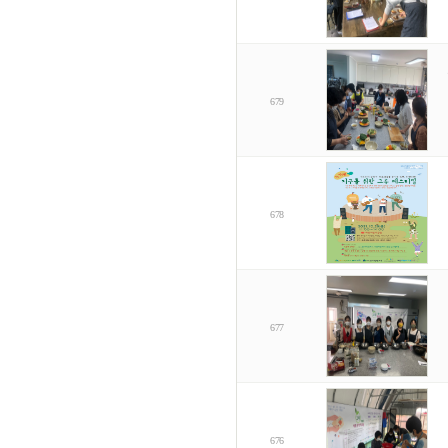
679
678
677
676