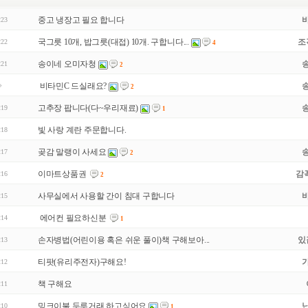
중고 냉장고 필요 합니다
223
국그릇 10개, 밥그릇(대접) 10개. 구합니다...
조
222
4
송이네 오미자청
221
2
비타민C 드실래요?
2
고추장 팝니다(다~우리재료)
219
1
빛 사랑 계란 주문합니다.
218
곶감 말랭이 사세요
217
2
이마트상품권
감
216
2
사무실에서 사용할 간이 침대 구합니다
215
에어컨 필요하신분
214
1
손자병법(어린이용 혹은 쉬운 풀이)책 구해보아...
있
213
티팟(유리주전자)구해요!
212
책 구해요
211
밍크이불 두루거래 하고싶어요
210
1