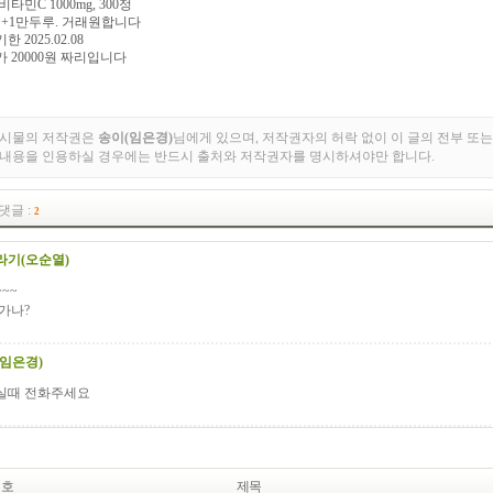
비타민C 1000mg, 300정
원+1만두루. 거래원합니다
 2025.02.08
 20000원 짜리입니다
게시물의 저작권은
송이(임은경)
님에게 있으며, 저작권자의 허락 없이 이 글의 전부 또는
 내용을 인용하실 경우에는 반드시 출처와 저작권자를 명시하셔야만 합니다.
댓글 :
2
라기(오순열)
~~
가나?
(임은경)
실때 전화주세요
번호
제목