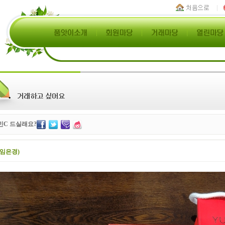
민C 드실래요?
(임은경)