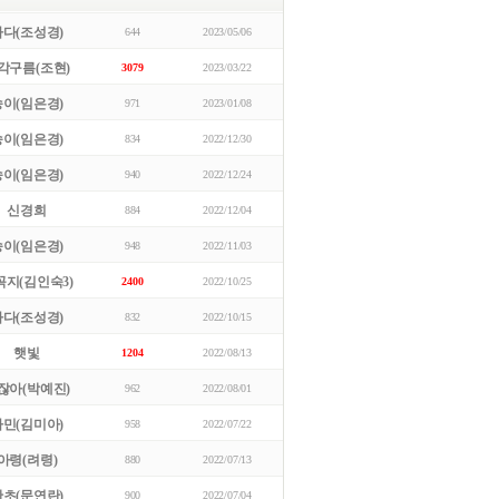
바다(조성경)
644
2023/05/06
각구름(조현)
3079
2023/03/22
송이(임은경)
971
2023/01/08
송이(임은경)
834
2022/12/30
송이(임은경)
940
2022/12/24
신경희
884
2022/12/04
송이(임은경)
948
2022/11/03
꼭지(김인숙3)
2400
2022/10/25
바다(조성경)
832
2022/10/15
햇빛
1204
2022/08/13
잖아(박예진)
962
2022/08/01
가민(김미아)
958
2022/07/22
아령(려령)
880
2022/07/13
난초(문연란)
900
2022/07/04