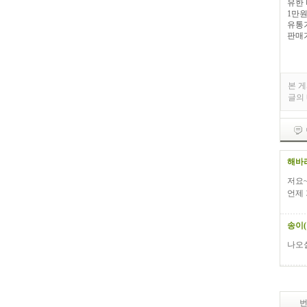
유한 
1만
유통기한
판매가
본 
글의
해바
저요~
언제 
송이
나오