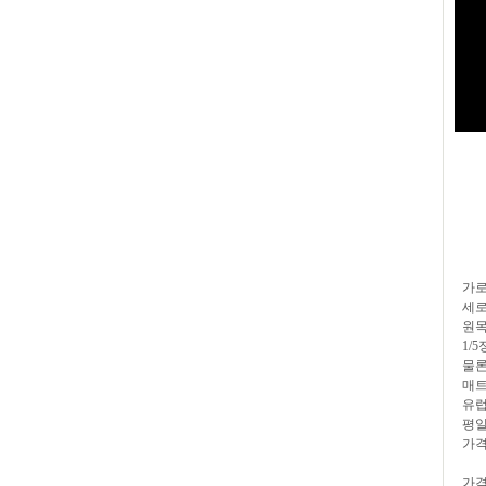
가로
세로
원목
1/
물론
매트
유럽
평일
가격
가격