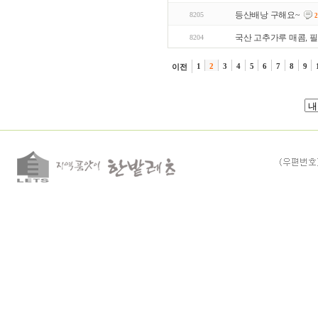
등산배낭 구해요~
8205
2
국산 고추가루 매콤, 
8204
1
2
3
4
5
6
7
8
9
이전