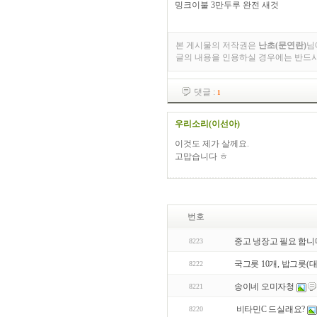
밍크이불 3만두루 완전 새것
본 게시물의 저작권은
난초(문연란)
님
글의 내용을 인용하실 경우에는 반드
댓글 :
1
우리소리(이선아)
이것도 제가 살께요.
고맙습니다 ㅎ
번호
중고 냉장고 필요 합니
8223
국그릇 10개, 밥그릇(대접
8222
송이네 오미자청
8221
비타민C 드실래요?
8220