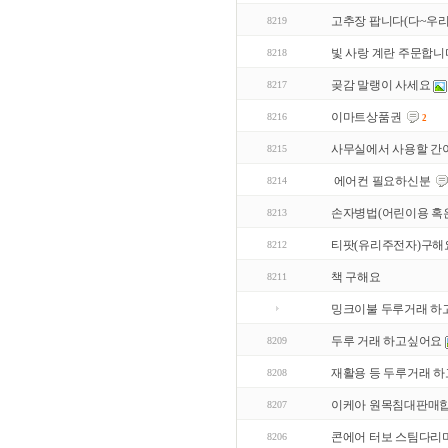
고추장 팝니다(다~우리
8219
빛 사랑 계란 주문합니
8218
곶감 말랭이 사세요
8217
이마트상품권
8216
2
사무실에서 사용할 간
8215
에어컨 필요하신분
8214
손자병법(어린이용 혹은 
8213
티팟(유리주전자)구해
8212
책 구해요
8211
밍크이불 두루거래 하
두루 거래 하고싶어요
8209
재활용 등 두루거래 
8208
이케아 원목침대판매합
8207
콘에어 터보 스팀다리
8206