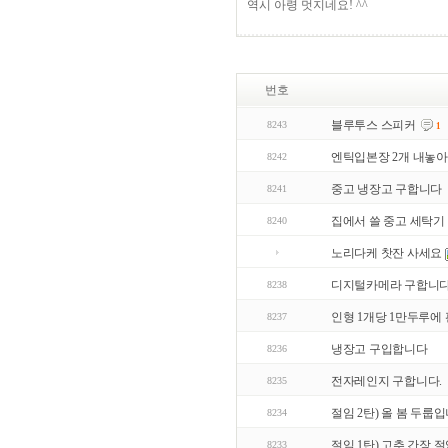
역시 아령 멋지네요! ^^
번호
블루투스 스피커
8243
1
엔틱입본장 2개 내놓아
8242
중고 냉장고 구합니다
8241
집에서 쓸 중고 세탁기
8240
노리다케 찻잔 사세요
디지털카메라 구합니다
8238
인형 1개당 1만두루에 
8237
냉장고 구입합니다
8236
전자레인지 구합니다.
8235
절임 2탄) 올 봄 두룹입
8234
절임 1탄) 고추 간장 절
8233