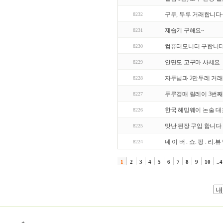
구두, 두루 거래합니다
8232
제습기 구해요~
8231
컴퓨터모니터 구합니
8230
안면도 고구마 사세요
8229
자두님과 2만두레 거
8228
두루경매 릴레이 3번째
8227
한국 헤밍웨이 논술 대
8226
맛난 된장 구입 합니다
8225
네 이 버 . 쇼. 핑 . 리
8224
1
2
3
4
5
6
7
8
9
10
..