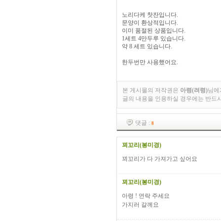
노리다케 찻잔입니다.
문양이 환상적입니다.
이미 품절된 상품입니다.
1세트 4만두루 있습니다.
약 8 세트 있습니다.
한두번만 사용했어요.
본 게시물의 저작권은
아령(려령)
님에
글의 내용을 인용하실 경우에는 반드
댓글 :
8
꾀꼬리(봉미경)
꾀꼬리가 다 가져가고 싶어요
꾀꼬리(봉미경)
아령 ! 연락 주세요
가지러 갈께요