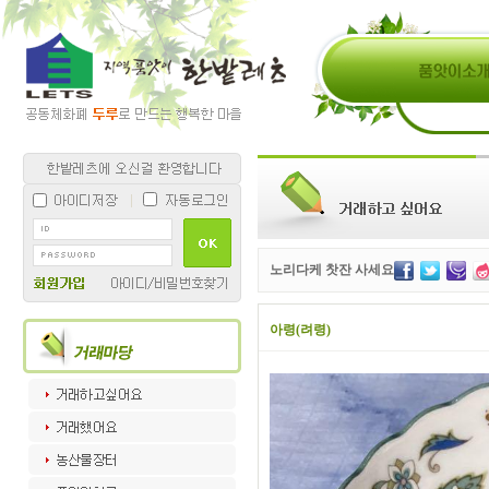
노리다케 찻잔 사세요
아령(려령)