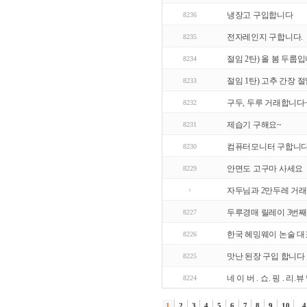
냉장고 구입합니다
8236
전자레인지 구합니다.
8235
절임 2탄) 올 봄 두룹입
8234
절임 1탄) 고추 간장 절
8233
구두, 두루 거래합니다
8232
제습기 구해요~
8231
컴퓨터모니터 구합니
8230
안면도 고구마 사세요
8229
자두님과 2만두레 거
두루경매 릴레이 3번째
8227
한국 헤밍웨이 논술 대
8226
맛난 된장 구입 합니다
8225
네 이 버 . 쇼. 핑 . 리
8224
1
2
3
4
5
6
7
8
9
10
..