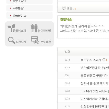
댓글 :
1
한밭레츠
거래했어요에 올려야 합니다. ㅎㅎ
그리고.. 나는 ㅎㅎ 2만 보다 좀 비싸.
번호
블루투스 스피커
8243
1
엔틱입본장 2개 내놓아
8242
중고 냉장고 구합니다
8241
집에서 쓸 중고 세탁기
8240
노리다케 찻잔 사세요
8239
디지털카메라 구합니다
8238
인형 1개당 1만두루에 
8237