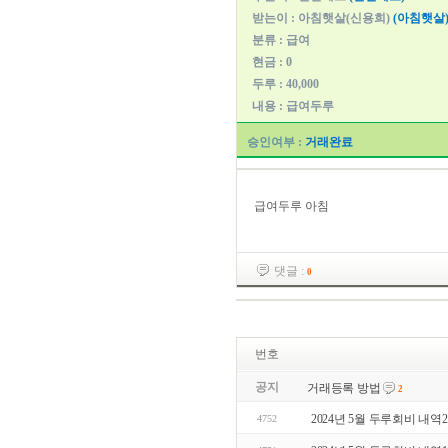
받는이 : 아침햇살(신용희)
(아침햇살
분류 : 급여
현금 : 0
두루 : 40,000
내용 : 급여두루
승인여부 :
거래완료
급여두루 아침
댓글 :
0
번호
공지
거래등록 방법
2
2024년 5월 두루회비 내역2
4752