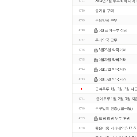
2024년 5월 두루회비 내역1
4751
들기름 구매
4750
두레약국 근무
4749
5월 급여두루 정산
4748
두레약국 근무
4747
5월23일 약국거래
4746
5월20일 약국거래
4745
5월17일 약국거래
4744
5월13일 약국거래
4743
급여두루 1월, 2월, 3월 
급여두루 1월, 2월, 3월 
4741
두루벌이 인증(2월~4월)
4740
탈퇴 회원 두루 후원
4739
좋은이웃 거래내역(5.12~5.1
4738