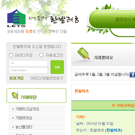
급여두루 1월, 2월, 3월 지급합니다.
한밭레츠
※ 거래내역입
거래1
날짜 : 2024년 01월 31일
주는이 : 한밭레츠
(한밭레츠)