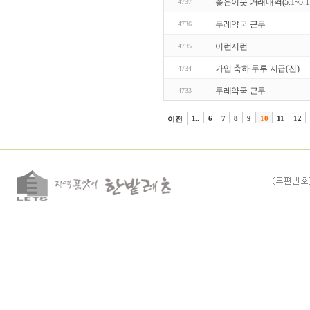
좋은이웃 거래내역(5.1~5.1
4737
두레약국 근무
4736
이런저런
4735
가입 축하 두루 지급(진)
4734
두레약국 근무
4733
1..
6
7
8
9
10
11
12
이전