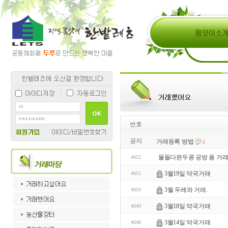
번호
공지
거래등록 방법
2
물들다완두콩 공방 품 거
4652
3월19일 약국거래
4651
3월 두레와 거래.
4650
3월18일 약국거래
4649
3월14일 약국거래
4648