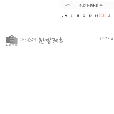
수요채식밥상(3/6)
4633
1..
11
12
13
14
15
16
이전