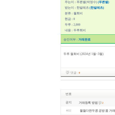
주는이 : 푸른별(박영수)
(푸른별)
받는이 : 한밭레츠
(한밭레츠)
분류 : 월회비
현금 : 0
두루 : 2,000
내용 : 두루회비
승인여부 :
거래완료
두루 월회비 (2024년 1월~3월)
댓글 :
0
번호
공지
거래등록 방법
2
물들다완두콩 공방 품 거
4652