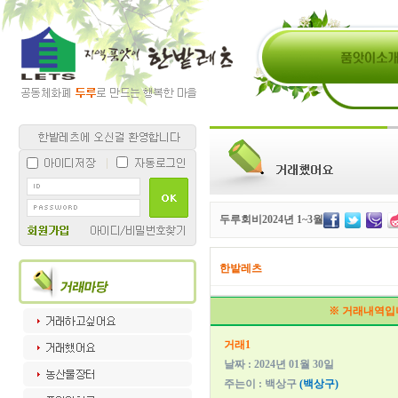
두루회비2024년 1~3월
한밭레츠
※ 거래내역입
거래1
날짜 : 2024년 01월 30일
주는이 : 백상구
(백상구)