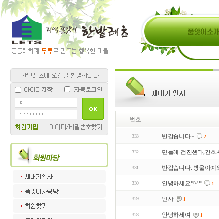
번호
반갑습니다~
333
2
민들레 검진센타,간호
332
반갑습니다. 방울이예요
331
안녕하세요*^^*
330
1
인사
329
1
안녕하세여
328
1