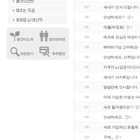
새내기 인사 드립니다.
327
안녕하세요^^
326
1
애플(허정윤)
325
1
레츠에 관심과 애정이 
324
해바라기님 고마워요~
323
안녕하세요, 산책입니
322
카푸치노(김경아) 인사
321
새내기 서지희입니다.
320
몇달만에 인사합니다.
319
어제 가입한 이병순 이
318
새로 들어왔어요^^
317
안녕하세요..
316
1
새로 가입하신 분들께
315
꾸벅,,,
314
1