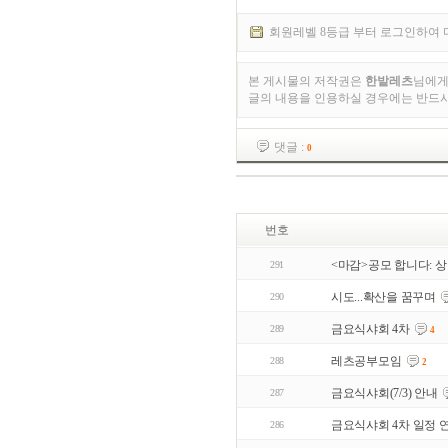
회원레벨 8등급 부터 로그인하여 
본 게시물의 저작권은
한밭레츠
님에게
글의 내용을 인용하실 경우에는 반드
댓글 :
0
번호
<마감>공모 합니다: 상
291
시도...확산을 꿈꾸며
290
금요식샤회 4차
289
4
레츠공부모임
288
2
금요식샤회(7/3) 안내
287
금요식샤회 4차 일정 
286