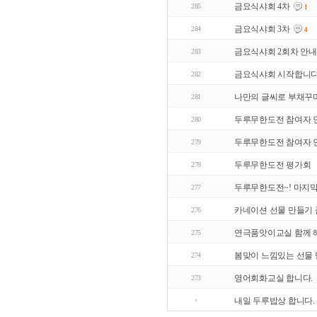
금요식샤회 4차
285
1
금요식샤회 3차
284
4
금요식샤회 2회차 안내
283
금요식샤회 시작합니다
282
나만의 글씨로 부채꾸
281
두루무한도전 참여자 인
280
두루무한도전 참여자 인
279
두루무한도전 평가회
278
두루무한도전~! 마지막
277
카네이션 선물 만들기 
276
연극품앗이교실 함께 
275
봄맞이 느낌있는 선물 
274
영어회화교실 합니다.
273
내일 두루밥상 합니다.