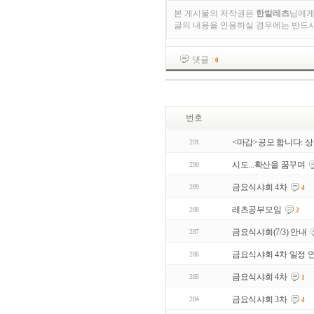
본 게시물의 저작권은
한밭레츠
님에게
글의 내용을 인용하실 경우에는 반드
댓글 :
0
번호
<마감>공모 합니다: 상
291
시도...확산을 꿈꾸며
290
금요식샤회 4차
289
4
레츠공부모임
288
2
금요식샤회(7/3) 안내
287
금요식샤회 4차 일정 
286
금요식샤회 4차
285
1
금요식샤회 3차
284
4