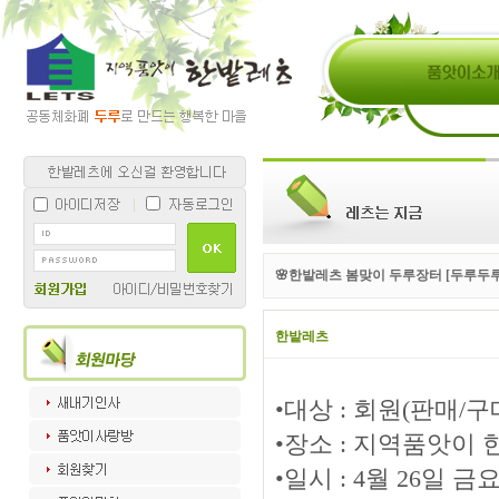
🌸한밭레츠 봄맞이 두루장터 [두루두루
한밭레츠
•대상 : 회원(판매/구
•장소 : 지역품앗이 한
•일시 : 4월 26일 