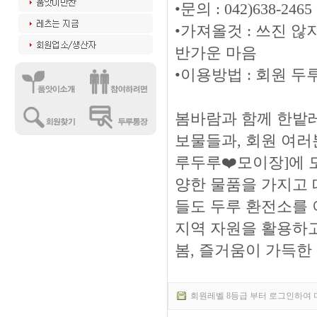
•문의 : 042)638-2465
•가져올것 : 쓰진 않
반가운 마음
•이용방법 : 회원 두
봄바람과 함께 한밭
보물들과, 회원 여러
루두루❤️모이장]에 모
양한 물품을 가지고 
들도 두루 환전소를 
지역 자원을 활용하고
봄, 즐거움이 가득한 
회원레벨 8등급 부터 로그인하여 