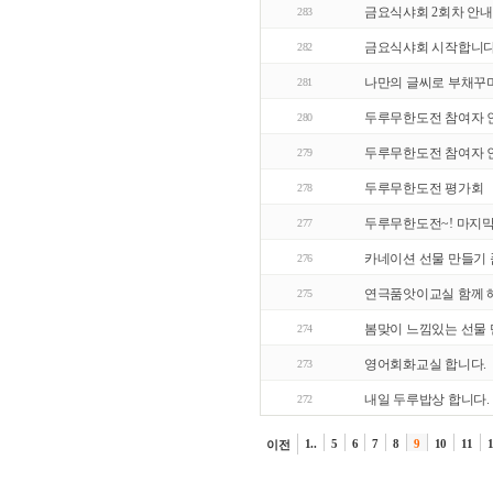
금요식샤회 2회차 안내
283
금요식샤회 시작합니다
282
나만의 글씨로 부채꾸
281
두루무한도전 참여자 인
280
두루무한도전 참여자 인
279
두루무한도전 평가회
278
두루무한도전~! 마지막
277
카네이션 선물 만들기 
276
연극품앗이교실 함께 
275
봄맞이 느낌있는 선물 
274
영어회화교실 합니다.
273
내일 두루밥상 합니다.
272
1..
5
6
7
8
9
10
11
이전