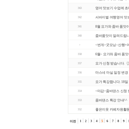
영어 맛보기 수업에 초
363
서바이벌 여행영어 맛
362
8월 요가와 줌바 품앗
361
줌바품앗이 알려드립
360
<번개>굿모닝~산행+
6월~ 요가와 줌바 품앗
358
요가 신청 받습니다.
357
마스네 마실 일정 변경
356
요가 특강합니다. 18일
355
<마감>줌바댄스 신청 
354
줌바댄스 특강 안내^^
353
좋은이웃 카페자원활
352
1
2
3
4
5
6
7
8
9
이전