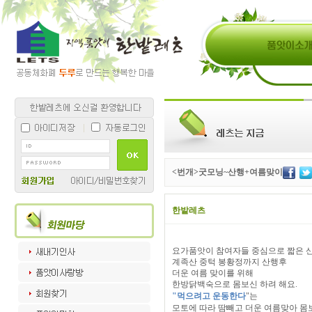
<번개>굿모닝~산행+여름맞이
한밭레츠
요가품앗이 참여자들 중심으로 짧은 산
계족산 중턱 봉황정까지 산행후
더운 여름 맞이를 위해
한방닭백숙으로 몸보신 하려 해요.
"먹으려고 운동한다
"는
모토에 따라 땀빼고 더운 여름맞아 