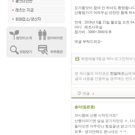
요가품앗이 참여 안 하셔도 환영합니다
산행참가가 어려우심 만찬만 함께 하셔
언제 : 2018년 6월 25일 월요일 오전 9
어디 : 레츠사무실
참가비 : 5000+3000두루
댓글 부탁드려요~
회원레벨 8등급 부터 로그인하여 
본 게시물의 저작권은
한밭레츠
님에게
글의 내용을 인용하실 경우에는 반드
댓글 :
2
송이(임은경)
10시쯤에 산행 시작인거죠?
산행이라기엔 살살 걷기지만요 ㅎ, 1
돌아오면 아주맛난 찜질끝낸 닭고기가
유후~ 생각만해도 쒼나네요 ㅋㅋ.