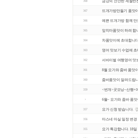
금강의 깐깐한 제철반
368
뜨개가방만들기 품앗이
367
예쁜 뜨개가방 함께 만
366
앞치마품앗이 하려 합
365
차품앗이에 초대합니다.
364
영어 맛보기 수업에 초
363
서바이벌 여행영어 맛
362
8월 요가와 줌바 품앗
361
줌바품앗이 알려드립
360
<번개>굿모닝~산행+
359
6월~ 요가와 줌바 품앗
요가 신청 받습니다.
357
마스네 마실 일정 변경
356
요가 특강합니다. 18일
355