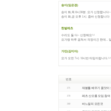
송이(임은경)
송이 화,목 8시30분. 요가 신청합니
송이 화,금 오후 1시. 줌바 신청합니다
한밭레츠
수리도 둘 다~ 신청해요^^
요가랑 하루 겹쳐서 걱정이긴 한데... 일
가민(김미아)
요가 오전 7시 / 8시반 타임이랍니다.^^)
번호
재봉틀 배우기 품앗이 
371
레츠 산오름 모임 참여
370
바느질의 모든것
369