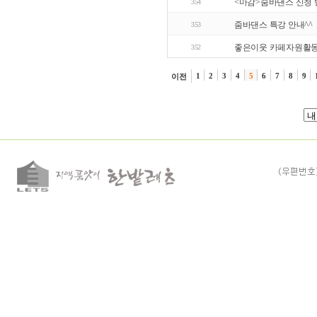
<마감>줌바댄스 신청 
354
줌바댄스 특강 안내^^
353
좋은이웃 카페자원활
352
1
2
3
4
5
6
7
8
9
이전