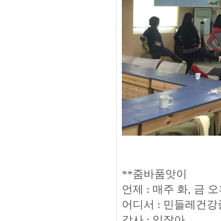
**줌바품앗이
언제 : 매주 화, 금 오
어디서 : 민들레건강
강사 : 있잖아