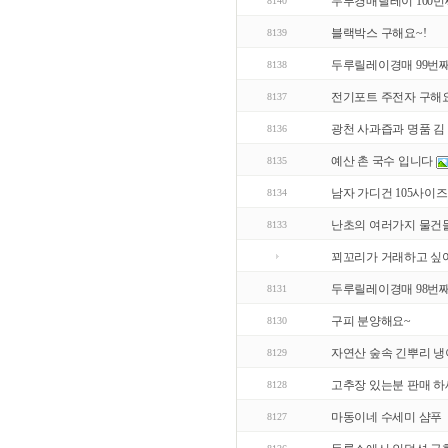
두루경매릴레이 100번
8140
블랙박스 구해요~!
8139
두루릴레이경매 99번
8138
전기포트 주전자 구해
8137
광천 사과즙과 명품 김
8136
예산 촌 국수 입니다
8135
남자 가디건 105사이즈
8134
난초의 여러가지 물건들
8133
꾀꼬리가 거래하고 싶어
두루릴레이경매 98번
8131
구피 분양해요~
8130
자연산 숲속 긴뿌리 냉
8129
고추장 있는분 판매 
8128
마동이네 수세미 샴푸
8127