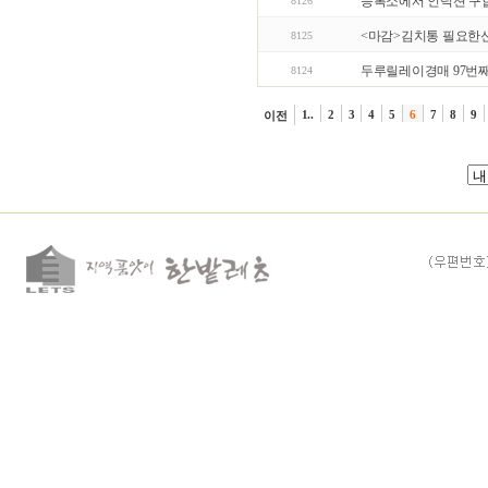
등록소에서 인덕션 구합
8126
<마감>김치통 필요한
8125
두루릴레이경매 97번
8124
1..
2
3
4
5
6
7
8
9
이전