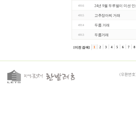
24년 9월 두루벌이 미션 
4916
고추장아찌 거래
4915
두룹 거래
4914
두룹거래
4913
1
2
3
4
5
6
7
8
[이전 검색]