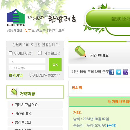
24년 10월 두레약국 근무
권의휘
※ 거래내역입
거래1
날짜 : 2024년 10월 02일
주는이 : 두레(오민우)
(두레)