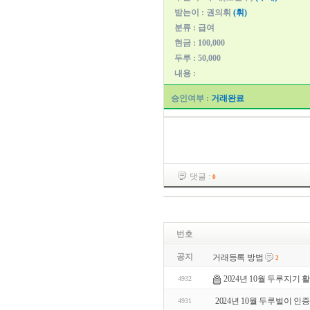
받는이 : 권의휘
(휘)
분류 : 급여
현금 : 100,000
두루 : 50,000
내용 :
승인여부 :
거래완료
댓글 :
0
번호
공지
거래등록 방법
2
2024년 10월 두루지기 
4932
2024년 10월 두루벌이 인증
4931