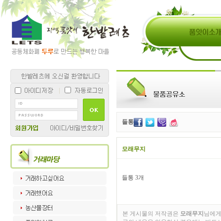
들통
모래무지
들통 3개
본 게시물의 저작권은
모래무지
님에게