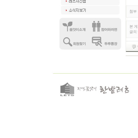
첨부 
본 
글의