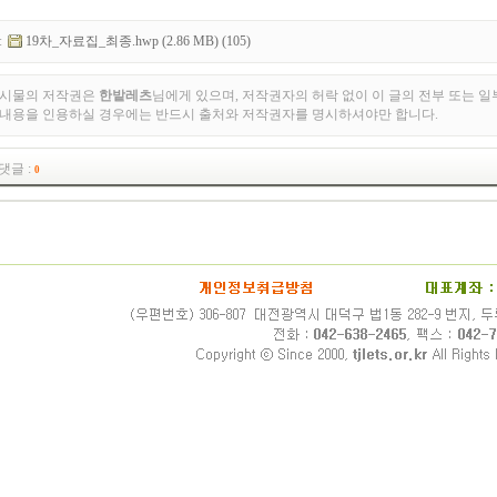
:
19차_자료집_최종.hwp (2.86 MB) (105)
게시물의 저작권은
한밭레츠
님에게 있으며, 저작권자의 허락 없이 이 글의 전부 또는 일
 내용을 인용하실 경우에는 반드시 출처와 저작권자를 명시하셔야만 합니다.
댓글 :
0