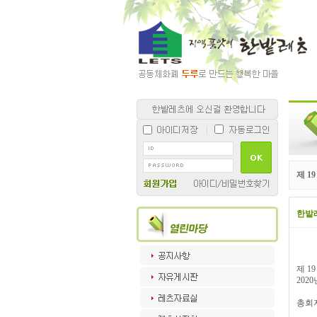
제 1
한밭
제 1
202
총회