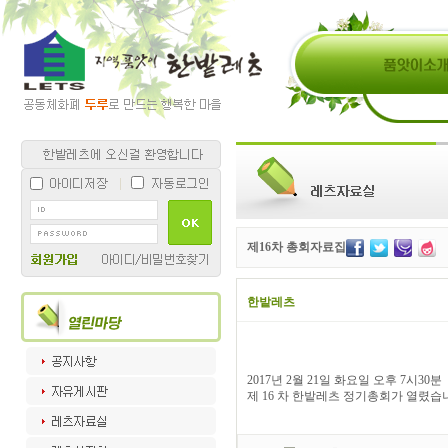
제16차 총회자료집
한밭레츠
2017년 2월 21일 화요일 오후 7시30분
제 16 차 한밭레츠 정기총회가 열렸습