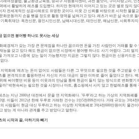
미래여성클럽, 불교환경교육원, 송파구 자원봉사센터, 과천 품앗이, 구미사랑고리, 인천연
역에서 활발하게 레츠를 도입했다. 하지만 현재까지 이어지고 있는 곳은 별로 많지 않
이자 전세계적인 성공사례로도 유명한 곳이다. 이웃 간 신뢰를 바탕으로 시작한 물물교
문화운동까지 손을 뻗을 정도로 활동 영역을 넓혀가고 있다. 레츠가 바꾼 삶 속으로 
합기획취재단: 옥천신문, 용인시민신문, 남해시대신문, 태안신문, 해남신문, 사회투자
금 없으면 붕어빵 하나도 못사는 세상
화폐경제가 갖는 가장 큰 문제점을 하나만 꼽으라면 돈을 가진 사람만이 거래를 할 수
재능을 갖고 있다 해도 현금이 없으면 시장에서 붕어빵 하나도 사기 어렵다. 그리 멀
을 가져오고 나중에 갚는 일이 가능했지만 지금은 그렇지 않다. 현금이든 신용카드든 
 없다.
 지역화폐 '레츠'는 돈이 없어도 사람들은 다른 그 무엇으로 필요한 것을 주고받을 수
츠를 본격적으로 활용하면서 자신의 카드 대금이 절반 이하로 줄어 들었다고 한다. 
위해 써야했던 비용 등이 이웃과의 만남을 통해 현금이 들지 않는 방식으로 변화했기 
까? 박현숙씨는 필요한 것을 시장이나 마트, 홈쇼핑에서 사지 않고 한밭레츠를 통해 
츠는 지난 2000년 대전에서 문을 연 지역화폐다. '두루'라고 하는 가상의 지역화폐를
00명. 이들이 2012년 한해 두루로 거래한 건수는 1만5천899건이다. 거래 규모는 3억4천
명의 사람들이 현금 대신 두루라고 하는 이상한 지역화폐로 3억4천600만원어치 물건
고 받는 게 아니라 관계를 주고 받았다고 말한다.
의 시작과 끝, 더하기와 빼기