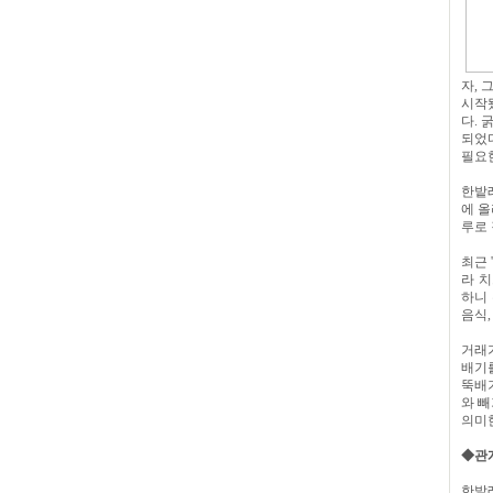
자, 
시작됐
다.
되었
필요한
한밭레
에 올
루로 
최근 
라 치
하니 
음식,
거래가
배기를
뚝배기
와 빼
의미
◆관
한밭