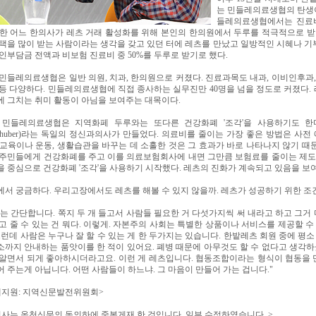
는 민들레의료생협의 탄생
들레의료생협에서는 진료비
 한 어느 한의사가 레츠 거래 활성화를 위해 본인의 한의원에서 두루를 적극적으로 
택을 많이 받는 사람이라는 생각을 갖고 있던 터에 레츠를 만났고 일방적인 시혜나 기
인부담금 전액과 비보험 진료비 중 50%를 두루로 받기로 했다.
민들레의료생협은 일반 의원, 치과, 한의원으로 커졌다. 진료과목도 내과, 이비인후과,
등 다양하다. 민들레의료생협에 직접 종사하는 실무진만 40명을 넘을 정도로 커졌다.
에 그치는 취미 활동이 아님을 보여주는 대목이다.
 민들레의료생협은 지역화페 두루와는 또다른 건강화폐 '조각'을 사용하기도 한다.
nnhuber)라는 독일의 정신과의사가 만들었다. 의료비를 줄이는 가장 좋은 방법은 
교육이나 운동, 생활습관을 바꾸는 데 소홀한 것은 그 효과가 바로 나타나지 않기 때
 주민들에게 건강화폐를 주고 이를 의료보험회사에 내면 그만큼 보험료를 줄이는 제
 중심으로 건강화폐 '조각'을 사용하기 시작했다. 레츠의 진화가 계속되고 있음을 보
서 궁금하다. 우리고장에서도 레츠를 해볼 수 있지 않을까. 레츠가 성공하기 위한 조
는 간단합니다. 쪽지 두 개 들고서 사람들 필요한 거 다섯가지씩 써 내라고 하고 그거
고 줄 수 있는 건 뭐다. 이렇게. 자본주의 사회는 특별한 상품이나 서비스를 제공할 수
그런데 사람은 누구나 잘 할 수 있는 게 한 두가지는 있습니다. 한밭레츠 회원 중에 평소
까지 안내하는 품앗이를 한 적이 있어요. 폐병 때문에 아무것도 할 수 없다고 생각하셨
 알면서 되게 좋아하시더라고요. 이런 게 레츠입니다. 협동조합이라는 형식이 협동을 
 주는게 아닙니다. 어떤 사람들이 하느냐. 그 마음이 만들어 가는 겁니다."
재지원: 지역신문발전위원회>
기사는 옥천신문의 동의하에 중복게재 한 것입니다. 일부 수정하였습니다. >