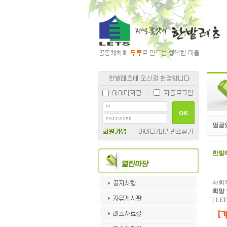
얼굴
한밭
사회
희망
[ L