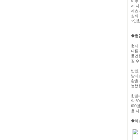
이후 
러 지
레츠
심의 
<연
◆현
현재 
다른 
물건
질 수
반면,
밭레
활을 
능했을
한밭레
약 6
600
을 사
◆레츠