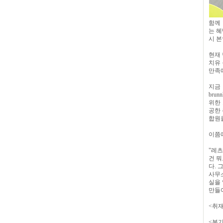
함께
는 혜
시 본
현재 
치유 
만족
지금
bru
위한 
공한
합원을
이쯤에
"레츠
건 뭐
다. 
사무소
실을
만들어
<취
<본