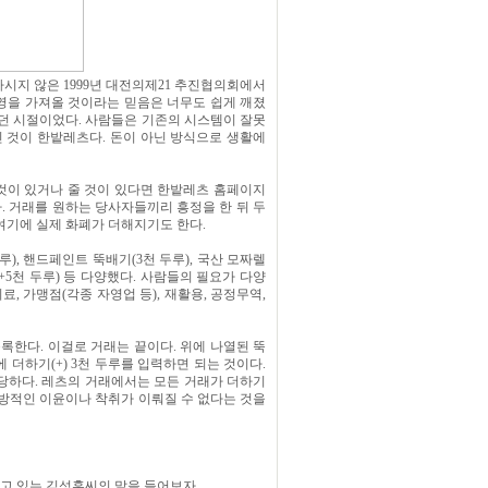
시지 않은 1999년 대전의제21 추진협의회에서
번영을 가져올 것이라는 믿음은 너무도 쉽게 깨졌
리던 시절이었다. 사람들은 기존의 시스템이 잘못
진 것이 한밭레츠다. 돈이 아닌 방식으로 생활에
 것이 있거나 줄 것이 있다면 한밭레츠 홈페이지
다. 거래를 원하는 당사자들끼리 흥정을 한 뒤 두
여기에 실제 화폐가 더해지기도 한다.
), 핸드페인트 뚝배기(3천 두루), 국산 모짜렐
만원+5천 두루) 등 다양했다. 사람들의 필요가 다양
, 가맹점(각종 자영업 등), 재활용, 공정무역,
록한다. 이걸로 거래는 끝이다. 위에 나열된 뚝
 더하기(+) 3천 두루를 입력하면 되는 것이다.
 상당하다. 레츠의 거래에서는 모든 거래가 더하기
 일방적인 이윤이나 착취가 이뤄질 수 없다는 것을
고 있는 김성훈씨의 말을 들어보자.