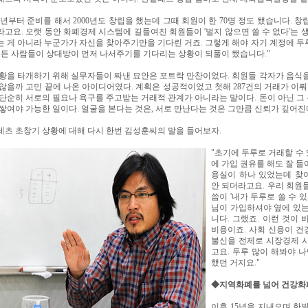
99년부터 준비를 해서 2000년도 창립을 했는데 그때 회원이 한 70명 정도 됐습니다.
고요. 오랫 동안 화폐경제 시스템에 길들여진 회원들이 '벌지 않으면 쓸 수 없다'는 
 게 아니라 누군가가 자신을 찾아주기만을 기다린 거죠. 그렇게 해야 자기 계정에 두
모든 사람들이 상대방이 먼저 나서주기를 기다리는 상황이 되풀이 됐습니다."
황을 타개하기 위해 실무자들이 짜낸 묘안은 포트락 만찬이었다. 회원들 각자가 음식을
않을까 고민 끝에 나온 아이디어였다. 계획은 성공적이었고 첫해 287건의 거래가 이뤄
단순히 서로의 필요나 욕구를 주고받는 거래적 관계가 아니라는 말이다. 돈이 아닌 그
쌓여야 가능한 일이다. 얼굴을 본다는 것은, 서로 만난다는 것은 그만큼 신뢰가 깊어진
레츠 초창기 상황에 대해 다시 한번 김성훈씨의 말을 들어보자.
"초기에 두루로 거래할 수
에 가입 권유를 해도 잘 들
용실이 하나 있었는데 찾
안 되더라고요. 우리 회원
씀이 '내가 두루로 쓸 수 
님이 가입하셔야 옆에 있는
니다. 그랬죠. 이런 것이
비용이죠. 사회 신용이 건
불신을 전제로 시장경제 
고요. 두루 많이 해봐야 나
했던 거지요."
◆지역화폐를 넘어 건강화
이후 15년을 지내오며 한