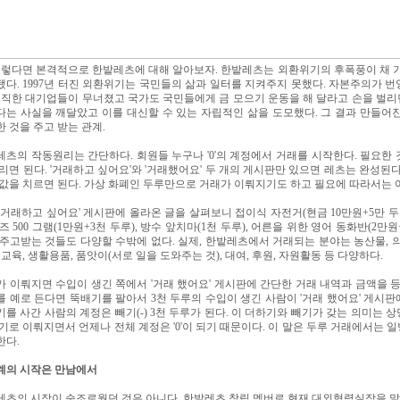
그렇다면 본격적으로 한밭레츠에 대해 알아보자. 한밭레츠는 외환위기의 후폭풍이 채 가
다. 1997년 터진 외환위기는 국민들의 삶과 일터를 지켜주지 못했다. 자본주의가 
 굵직한 대기업들이 무너졌고 국가도 국민들에게 금 모으기 운동을 해 달라고 손을 벌
다는 사실을 깨달았고 이를 대신할 수 있는 자립적인 삶을 도모했다. 그 결과 만들어
 것을 주고 받는 관계.
츠의 작동원리는 간단하다. 회원들 누구나 '0'의 계정에서 거래를 시작한다. 필요한
리면 된다. '거래하고 싶어요'와 '거래했어요' 두 개의 게시판만 있으면 레츠는 완성된
값을 치르면 된다. 가상 화폐인 두루만으로 거래가 이뤄지기도 하고 필요에 따라서는 
'거래하고 싶어요' 게시판에 올라온 글을 살펴보니 접이식 자전거(현금 10만원+5만 두루
즈 500 그램(1만원+3천 두루), 방수 앞치마(1천 두루), 어른을 위한 영어 동화반(2
주고받는 것들도 다양할 수밖에 없다. 실제, 한밭레츠에서 거래되는 분야는 농산물, 의료
 교육, 생활용품, 품앗이(서로 일을 도와주는 것), 대여, 후원, 자원활동 등 다양하다.
 이뤄지면 수입이 생긴 쪽에서 '거래 했어요' 게시판에 간단한 거래 내역과 금액을 등
 예로 든다면 뚝배기를 팔아서 3천 두루의 수입이 생긴 사람이 '거래 했어요' 게시판에
를 사간 사람의 계정은 빼기(-) 3천 두루가 된다. 이 더하기와 빼기가 갖는 의미는
기로 이뤄지면서 언제나 전체 계정은 '0'이 되기 때문이다. 이 말은 두루 거래에서는
한다.
계의 시작은 만남에서
레츠의 시작이 순조로웠던 것은 아니다. 한밭레츠 창립 멤버로 현재 대외협력실장을 맡