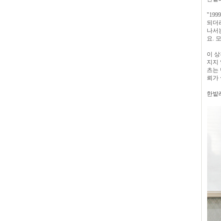
"19
되더라
나서는
요. 
이 상
지지 
츠는 
뢰가 
한밭