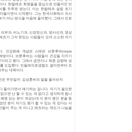
이다. 한밭레츠 회원들을 중심으로 만들어진 민
를 두루로 받는다. 이는 한밭레츠 설립 초기
받아들이면서 시작됐다. 그는 한국사회에서 의사
부가 아닌 방식을 마음에 들어했다. 그래서 진료
 피부과, 비뇨기과, 신경정신과, 방사선과, 명상
 레츠가 그저 뜻있는 사람들이 모여 소소한 자기
 건강화폐 개념은 스테판 브룬후버(stepan
사전 예방이다. 브룬후버는 사람들이 건강을 지키기
문이라고 봤다. 그래서 금연이나 체중 감량에 성
도를 도입했다. 민들레의료생협도 얼마전부터 조
여주는 대목이다.
건은 무엇일까. 김성훈씨의 말을 들어보자.
 다 돌아가면서 얘기하는 겁니다. 자기가 필요한
 없으면 난 할 수 있는 게 없다고 생각하게 됩니
 폐병 있는 분이 계셨는데 이 분이 맹인 분을 동
던 분이 자기도 뭔가 할 수 있는 게 있다는 사
만들어 주는 게 아니고 레츠라는 제도가 나눔을