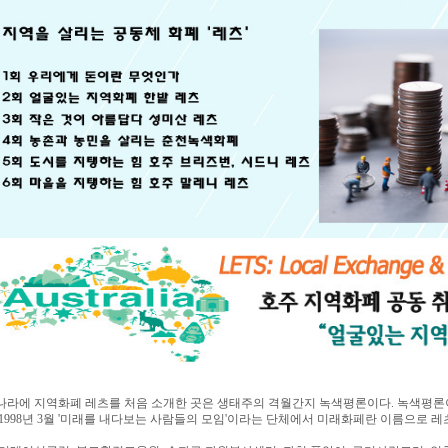
라에 지역화폐 레츠를 처음 소개한 곳은 생태주의 격월간지 녹색평론이다. 녹색평론이 
1998년 3월 '미래를 내다보는 사람들의 모임'이라는 단체에서 미래화페란 이름으로 