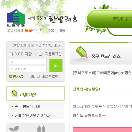
[구석으로부터]그애때문에project공연
산호언니(송부영)
원도심레츠의 두루거래 영상 제작을 해
많이들 놀러오세요~~