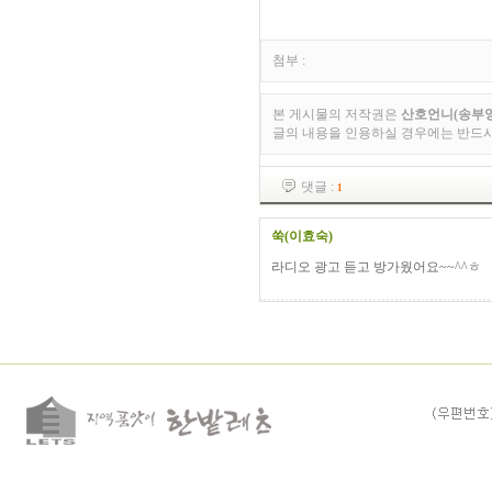
첨부 :
본 게시물의 저작권은
산호언니(송부영
글의 내용을 인용하실 경우에는 반드
댓글 :
1
쑥(이효숙)
라디오 광고 듣고 방가웠어요~~^^ㅎ