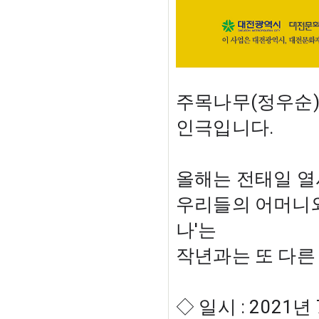
주목나무(정우순)
인극입니다.
올해는 전태일 열
우리들의 어머니와
나'는 
작년과는 또 다른
◇ 일시 : 2021년 