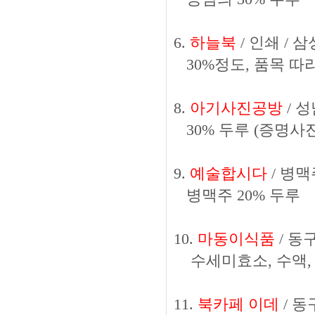
6.
하늘북
/ 인쇄 / 삼성
30%정도, 품목 따
8.
아기사진공방
/ 성
30% 두루 (증명사진
9.
예술합시다
/ 병맥주
병맥주 20% 두루
10.
마동이식품
/ 동구
수세미효소, 수액, 
11.
북카페 이데
/ 동