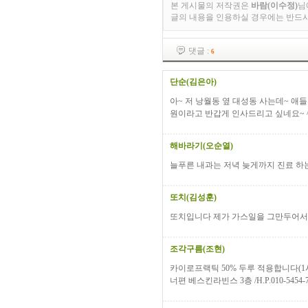
본 게시물의 저작권은
바람(이수정)
님
글의 내용을 인용하실 경우에는 반드
댓글 :
6
단순(김은아)
아~ 저 낭월동 옆 대성동 사는데~ 애
원이라고 반갑게 인사드리고 싶네요~ 
해바라기(오순열)
늘푸른 내과는 저녁 늦게까지 진료 하는
또치(김성훈)
또치입니다 제가 가스일을 그만두어서 두
조각구름(조현)
카이로프랙틱 50% 두루 적용합니다(1시
너편 베스킨라빈스 3층 /H.P.010-5