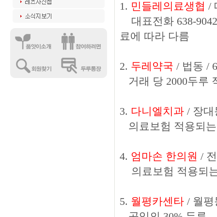
1.
민들레의료생협
/
대표전화 638-904
료에 따라 다름
2.
두레약국
/ 법동 / 6
거래 당 2000두루 
3.
다니엘치과
/ 장대동
의료보험 적용되는 진
4.
엄마손 한의원
/ 
의료보험 적용되는 진
5.
월평카센타
/ 월평동
공임의 30% 두루