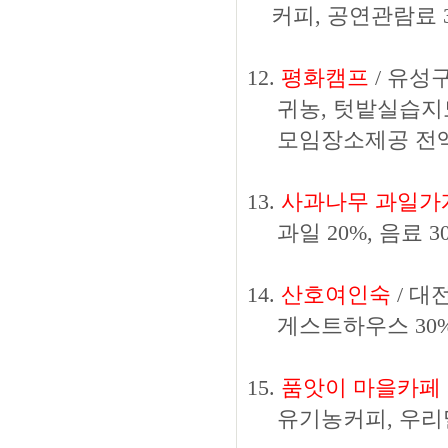
커피, 공연관람료 3
12.
평화캠프
/ 유성구 
귀농, 텃밭실습지도 
모임장소제공 전액
13.
사과나무 과일가
과일 20%, 음료 3
14.
산호여인숙
/ 대전
게스트하우스 30% 
15.
품앗이 마을카페 
유기농커피, 우리밀 