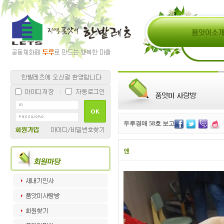
두루경매 58호 보고
앤