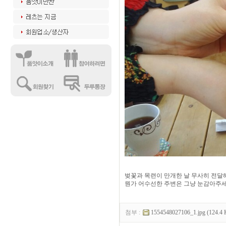
벚꽃과 목련이 만개한 날 무사히 전달
뭔가 어수선한 주변은 그냥 눈감아주세
첨부 :
1554548027106_1.jpg (124.4 