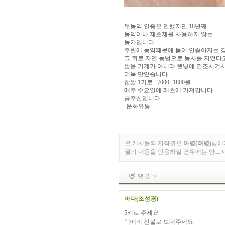
무농약 인증은 안했지만 18년째
농약이나 제초제를 사용하지 않는
농가입니다.
주변에 농약때문에 몸이 안좋아지는 
그 뒤로 자연 농법으로 농사를 지었다
쌀을 기계가 아니라 햇빛에 건조시켜
더욱 맛있습니다.
찹쌀 1키로 : 7000+1800원
매주 수요일에 레츠에 가져갑니다.
공주산입니다.
-운화유통
본 게시물의 저작권은
아령(려령)
님에
글의 내용을 인용하실 경우에는 반드
댓글 :
2
바다(조성경)
5키로 주세요
택배비 선불로 보내주세요