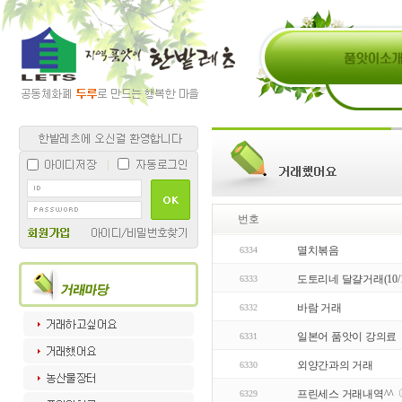
번호
멸치볶음
6334
도토리네 달걀거래(10/1
6333
바람 거래
6332
일본어 품앗이 강의료
6331
외양간과의 거래
6330
프린세스 거래내역^^
6329