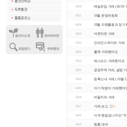
매일유업 거래 (10/19~10
6328
10월 운영위원회
6327
10월 자원활동과 정기
6326
야콘라면 거래
6325
인라인스케이트 거래
6324
헬멧 거래했어요
6323
에스보드 거래했어요
6322
공정무역 커피, 설탕 
6321
등록소내 거래 ( 10월 12일 
6320
아기 턱받이 거래했어요
6319
버들치와 거래
6318
거래 보고
6317
1
이게 왠일입니까요? 우와
6316
찜통 대여
6315