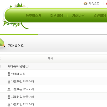
호
제목
지
거래등록 방법
2
민들레의원
2
12월16일 약국거래
1
12월16일 약국거래
0
12월14일 약국거래
9
12월12일 약국거래
8