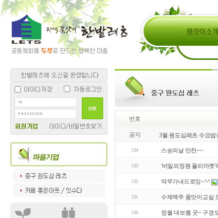
번호
공지
3월 원도심레츠 수요밥
스승의날 만찬~~
334
'비밀의정원 플리마켓'
333
막무가내드로잉~^^
332
수제맥주 품앗이교실 
331
정월 대보름 굿~ 구경
330