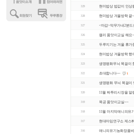
현미밥상 밥값이 인상됩
329
현미밥상 겨울방학 끝~
328
<마감>막무가내2분드로
327
캘리 품앗이교실 해요~
326
두루지기는 겨울 휴가중
325
현미밥상 겨울방학 했
324
생명평화무늬 목걸이 
323
초대합니다~~
322
1
생명평화 무늬 목걸이 
321
11월 짜투리시장을 알
320
목공 품앗이교실~~
319
11월 마지막애니의유
318
현대마임연구소 제스튀스
317
애니의유기농화장퓸비
316