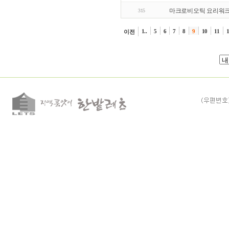
마크로비오틱 요리워
315
1..
5
6
7
8
9
10
11
이전