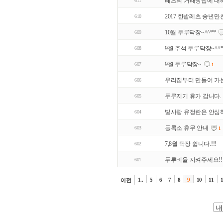
레츠의 거래방법에 대해
611
2017 한밭레츠 송년만찬
610
10월 두루닥장~^^**
609
9월 추석 두루닥장~^^
608
9월 두루닥장~
607
1
우리집부터 만들어 가
606
두루지기 휴가 갑니다.
605
빛사랑 유정란은 안심
604
등록소 휴무 안내
603
1
7,8월 닥장 쉽니다.!!!
602
두루비율 지켜주세요!!
601
1..
5
6
7
8
9
10
11
이전