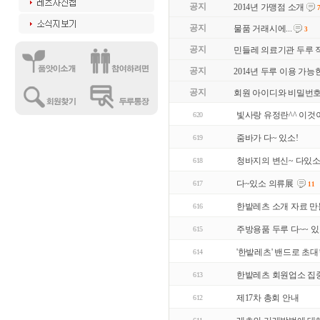
공지
2014년 가맹점 소개
공지
물품 거래시에...
3
공지
민들레 의료기관 두루 
공지
2014년 두루 이용 가능
공지
회원 아이디와 비밀번호
빛사랑 유정란^^ 이것
620
줌바가 다~ 있소!
619
청바지의 변신~ 다있소!
618
다~있소 의류展
617
11
한밭레츠 소개 자료 만들
616
주방용품 두루 다~~ 
615
'한밭레츠' 밴드로 초대
614
한밭레츠 회원업소 집중
613
제17차 총회 안내
612