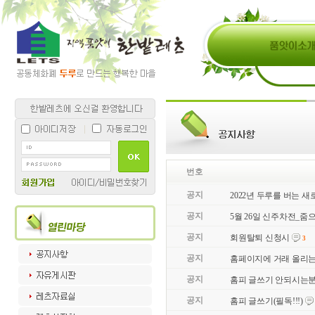
번호
공지
2022년 두루를 버는 새
공지
5월 26일 신주차전_줌으
공지
회원탈퇴 신청시
3
공지
홈페이지에 거래 올리는
공지
홈피 글쓰기 안되시는분
공지
홈피 글쓰기(필독!!!)