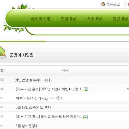
번호
제목
공지
맛난밥상 호두파이 레시피
[외부 기관 홍보] 2020년 시민사회변화포럼 1...
591
아루이 드뎌 장가가요~~~!
590
3
5월 15일 스승의 날 행사
589
[외부 기관 홍보] 총선을 통해 바라본 가짜뉴...
588
3월 정기운영위
587