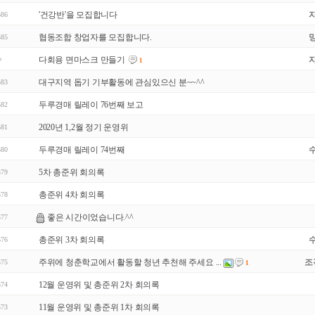
'건강반'을 모집합니다
586
협동조합 창업자를 모집합니다.
585
다회용 면마스크 만들기
1
대구지역 돕기 기부활동에 관심있으신 분~~^^
583
두루경매 릴레이 76번째 보고
582
2020년 1,2월 정기 운영위
581
두루경매 릴레이 74번째
580
5차 총준위 회의록
579
총준위 4차 회의록
578
좋은 시간이었습니다.^^
577
총준위 3차 회의록
576
주위에 청춘학교에서 활동할 청년 추천해 주세요 ...
조
575
1
12월 운영위 및 총준위 2차 회의록
574
11월 운영위 및 총준위 1차 회의록
573