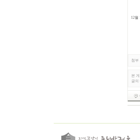
레몬
레몬
12월
도토
도토
첨부 
본 
글의