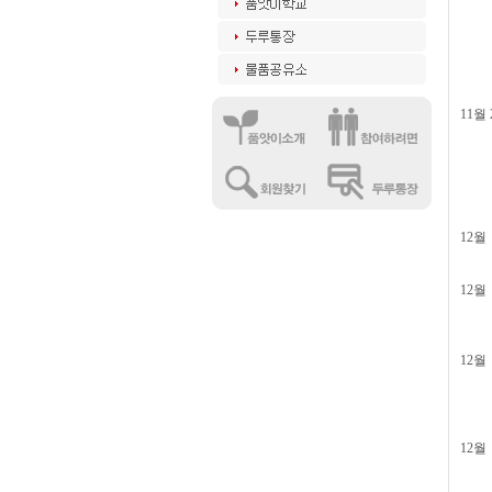
쥬얼
모래
티파
도깨
도깨
11월
도토
아무
도토
햇빛
도토
12월
도토
12월
진달
모래
12월
도토
도토
도토
12월
티파
티파