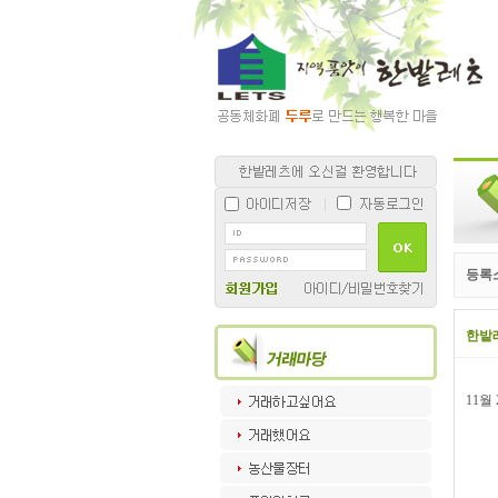
등록
한밭
11월
쥬얼
티파
티파
티파
나무