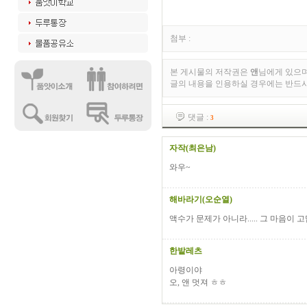
첨부 :
본 게시물의 저작권은
앤
님에게 있으며
글의 내용을 인용하실 경우에는 반드
댓글 :
3
자작(최은남)
와우~
해바라기(오순열)
액수가 문제가 아니라..... 그 마음이 
한밭레츠
아령이야
오, 앤 멋져 ㅎㅎ