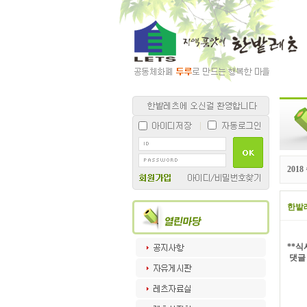
201
한밭
**
댓글