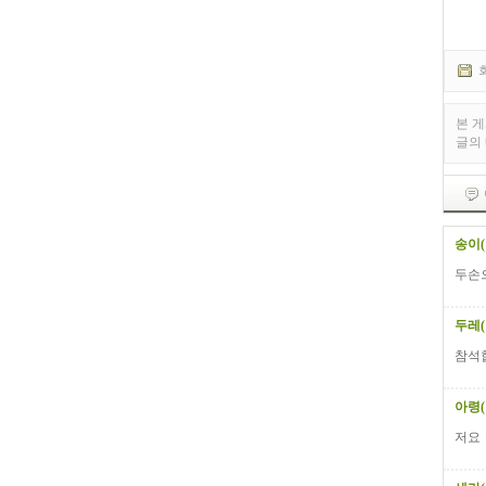
회
본 
글의
송이
두손
두레
참석
아령(
저요