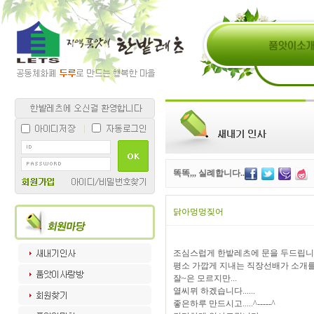
똑똑,,, 실례합니다..
닭아멍멍짖어
조심스럽게 한밭레츠에 문을 두드립니
평소 가깝게 지내는 직장선배가 소개를
잘~은 모르지만...
열씨뮈 하겠습니다......
좋은하루 만드시고.....^-----^