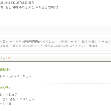
: 042-822-2871/823-2871
 : 빌딩 지하 주차장(지상 주차공간 많아요)
:
게시물의 저작권은
세라(박종금)
님에게 있으며, 저작권자의 허락 없이 이 글의 전부 또는
 내용을 인용하실 경우에는 반드시 출처와 저작권자를 명시하셔야만 합니다.
댓글 :
10
(임은경)
 세라, 잘 다녀오셨군요!
(이자우)
엘 반가워요♡
크 땜시 잘 몰라 보겠지만ㅎ
까 만나요