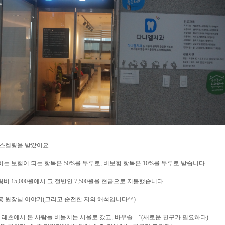
 스켈링을 받았어요.
비는 보험이 되는 항목은
50%
를 두루로
,
비보험 항목은
10%
를 두루로 받습니다
.
링비
15,000
원에서 그 절반인
7,500
원을 현금으로 지불했습니다
.
홍 원장님
이야기
(
그리고 순전한 저의 해석입니다
^^)
 레츠에서 본 사람들 버들치는 서울로 갔고
,
바우솔
....”(
새로운 친구가 필요하다
)