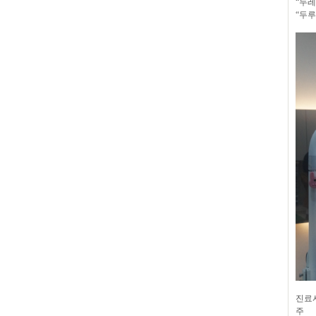
“
두레
“
두루
진료시
주 소