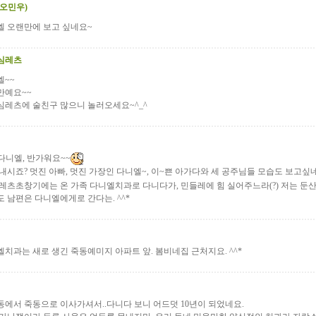
(오민우)
엘 오랜만에 보고 싶네요~
심레츠
엘~~
만예요~~
심레츠에 술친구 많으니 놀러오세요~^_^
 다니엘, 반가워요~~
내시죠? 멋진 아빠, 멋진 가장인 다니엘~, 이~쁜 아가다와 세 공주님들 모습도 보고싶
레츠초창기에는 온 가족 다니엘치과로 다니다가, 민들레에 힘 실어주느라(?) 저는 둔산으
 남편은 다니엘에게로 간다는. ^^*
치과는 새로 생긴 죽동예미지 아파트 앞. 봄비네집 근처지요. ^^*
에서 죽동으로 이사가셔서..다니다 보니 어드덧 10년이 되었네요.