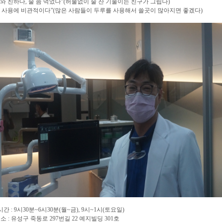
와 친하다
,
술 좀 먹었다
”(
허물없이 술 잔 기울이는 친구가 그립다
)
 사용에 비관적이다
”(
많은 사람들이 두루를 사용해서 쓸곳이 많아지면 좋겠다
)
간 : 9시30분~6시30분(월~금), 9시~1시(토요일)
 : 유성구 죽동로 297번길 22 예지빌딩 301호