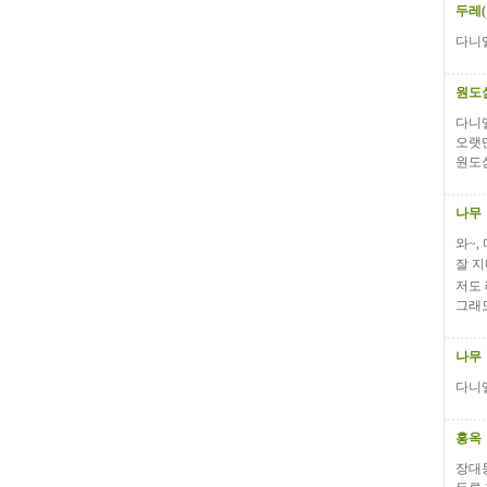
두레
다니
원도
다니
오랫
원도
나무
와~,
잘 지
저도 
그래도
나무
다니엘
홍옥
장대동