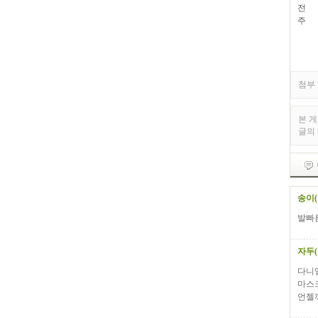
전 화 
주 차
첨부 
본 
글의
송이
발빠른
자두
다니
마스
언젤