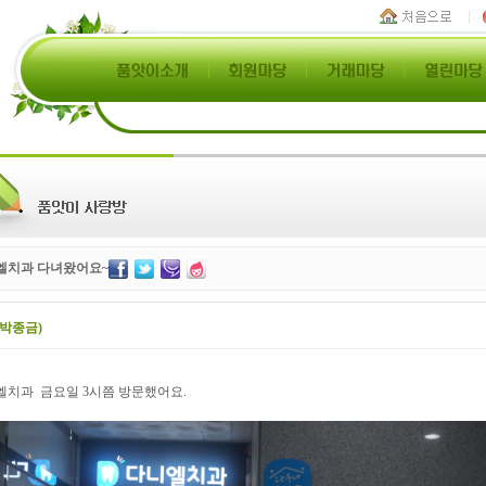
엘치과 다녀왔어요~
(박종금)
엘치과
금요일
3
시쯤 방문했어요
.