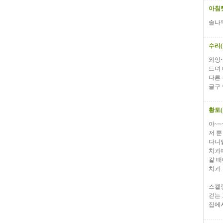
아침
솔나무
수리
와앙~
드뎌
다른
글구 
황토
아~~
저 뿐
다니
치과에
갈 때
치과
스켈
걷는 
집에서