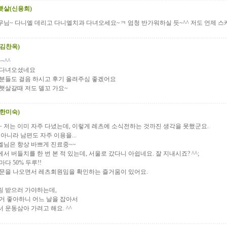
햇살(신용희)
님~ 다니엘 데리고 다니엘치과 다녀오세요~ㅋ 엄청 반가워하실 듯~^^ 저도 언제 스
(김찬옥)
~^^
 다녀오셨네요
 분들도 걸음 하시고 후기 올려주심 좋겠어요
햇살갈때 저도 델꼬 가요~
(한미숙)
~ 저는 이미 자주 다녔는데, 이렇게 레츠에 소식전하는 것까진 생각을 못했군요.
 아니라 남편도 자주 이용을...
엘님은 항상 바쁘게 진료중~~
서 버들치를 한 번 본 적 있는데, 서울로 갔다니 아쉽네요. 잘 지내시죠? ^^;
마다 50% 두루!!
 문을 나오면서 레츠회원임을 확인하는 즐거움이 있어요.
링 받으러 가야하는데,
거 좋아하니 어느 날을 잡아서
 운동삼아 가려고 해요. ^^