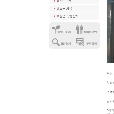
저는
치료
스켈
김기
“
내가