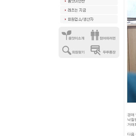
경매 
낙찰
거래
다음 