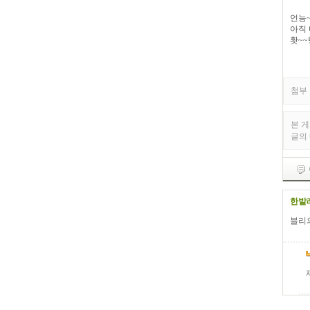
언능
아직
홧~~팅
첨부 
본 
글의
한밭
블리의