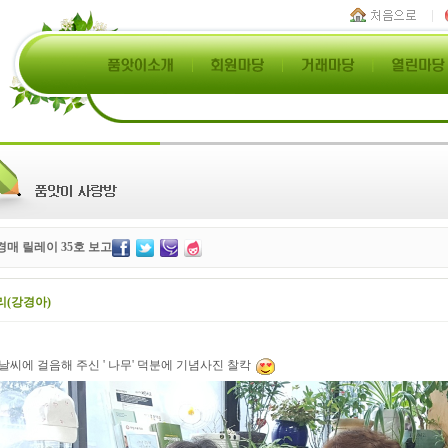
매 릴레이 35호 보고
리(강경아)
날씨에 걸음해 주신 ' 나무' 덕분에 기념사진 찰칵