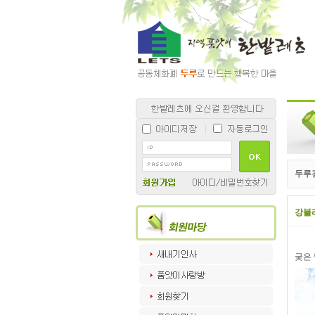
두루경
강블
궂은 