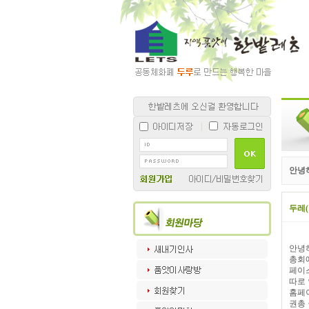
안녕하
두레
안녕
총회에
페이
따로
홈페
권총