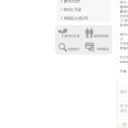
제가
총회
홈페
모바
그 전
존재
페이
고
지역
한밭
인스
han
오늘
첨부 
본 
글의