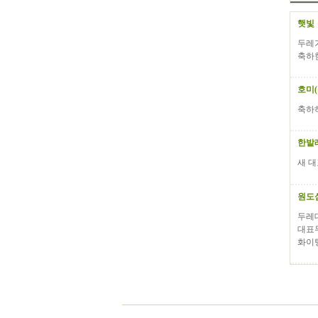
햇빛
두레가
축하
호미
축하
한밭
새 
원도
두레
대표
화이팅