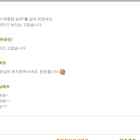
 막중한 임무?를 갖게 되었네요.
한다기 보다는 고맙습니다.
(유승민)
하고 고맙습니다
레츠
대표님이 부지런하시네요. 든든합니다.
심레츠
대표~
두레~~
!!!!