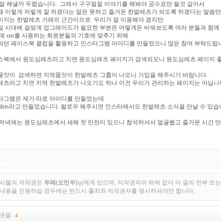
 잘 해낼까 두렵습니다. 그래서 구구절절 이야기를 해봐야 공수표만 될것 같아서
때 이렇게 저렇게 잘 하겠다는 말은 못하고 즐거운 한밭레츠가 되도록 하겠다는 말씀만
이지는 한밭레츠 거래의 근간이므로 우리가 잘 이용해야 겠지만
일 시대에 걸맞게 업그레이드가 필요한 부분은 어떻게든 바꿔보도록 여러 분들과 함께
에 sns를 사용하는 회원분들의 기호에 맞추기 위해
하던 페이스북 클럽을 활용하고 인스타그램 아이디를 만들었으니 많은 참여 부탁드립
스북에서 원도심레츠라고 치면 원도심레츠 페이지가 검색되오니 원도심레츠 페이지 
품앗이 검색하면 지역품앗이 한밭레츠 그룹이 나오니 가입을 해주시기 바랍니다.
레츠라고 치면 지역 한밭레츠가 나오기도 하나 이건 우리가 관리하는 페이지는 아닙니
타그램은 제가 따로 아이디를 만들었는데
batlets라고 만들었습니다. 팔로우 해주시면 인스타에서도 한밭레츠 소식을 만날 수 있습
 저녁에는 원도심레츠에서 새해 첫 만찬이 있으니 참석하셔서 얼굴뵙고 즐거운 시간 
:
게시물의 저작권은
두레(오민우)
님에게 있으며, 저작권자의 허락 없이 이 글의 전부 또는
 내용을 인용하실 경우에는 반드시 출처와 저작권자를 명시하셔야만 합니다.
댓글 :
4