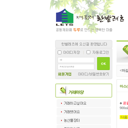
<마감
마스
♣
콩
900m
다음주