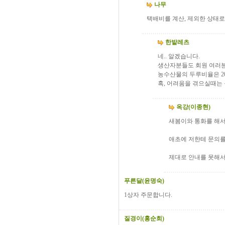
나무
택배비를 계산, 제외한 상태로
한밭레츠
네.. 알겠습니다.
생산자분들도 회원 여러분
농수산물의 두루비율은 2
혹, 어려움을 겪으실때는
옥강(이종현)
새봄이와 통화를 해
애초에 저한테 문의를 했
제대로 안내를 못해서
푸른달(윤명숙)
1상자 주문합니다.
질경이(홍순희)