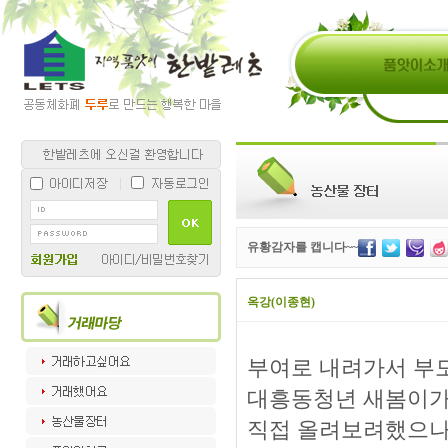
유황감자를 캡니다~~
옥강(이종현)
부여로 내려가서 부
대흥동청년 새봄이가
직접 올려보려했으나 