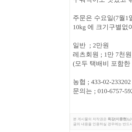
주문은 수요일(7월1
10kg 에 크기구별없
일반 ; 2만원
레츠회원 ; 1만 7천
(모두 택배비 포함한
농협 ; 433-02-2332
문의는 ; 010-6757-59
본 게시물의 저작권은
옥강(이종현)
님
글의 내용을 인용하실 경우에는 반드