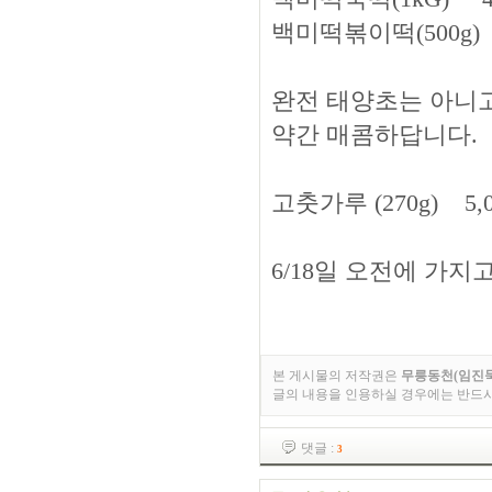
백미떡볶이떡(500g) 2
완전 태양초는 아니고
약간 매콤하답니다.
고춧가루 (270g) 5,
6/18일 오전에 가지
본 게시물의 저작권은
무릉동천(임진묵
글의 내용을 인용하실 경우에는 반드
댓글 :
3