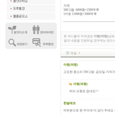
가격
500그람 6000원+2500두루
1키로 11000원+5000두루
본 게시물의 저작권은
아령(려령)
님에
글의 내용을 인용하실 경우에는 반드
댓글 :
7
아령(려령)
고요한 종소리 500그람. 금요일 가져가
아령(려령)
허브 모종은 없네요^^
한밭레츠
여유분으로 한 두어개 더 갖다 주세요 