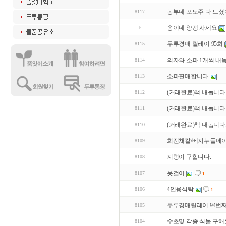
농부네 포도주 다 드셨
8117
송이네 양갱 사세요
두루경매 릴레이 95회
8115
의자와 소파 1개씩 내놓
8114
소파판매합니다
8113
(거래완료)책 내놉니다
8112
(거래완료)책 내놉니다
8111
(거래완료)책 내놉니다
8110
회전채칼/베지누들메이
8109
지렁이 구합니다.
8108
옷걸이
8107
1
4인용식탁
8106
1
두루경매릴레이 94번
8105
수초및 각종 식물 구해
8104