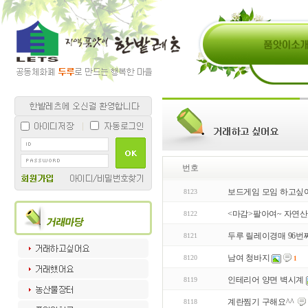
번호
보드게임 모임 하고싶
8123
<마감>팔아여~ 자연
8122
두루 릴레이경매 96번
8121
남여 청바지
8120
1
인테리어 양면 벽시계
8119
계란찜기 구해요^^
8118