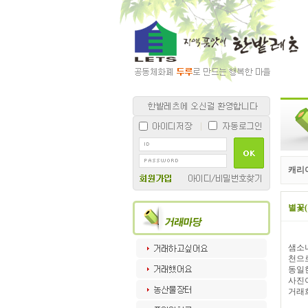
캐리
별꽃
샘소나
천으
동일
사진
거래희