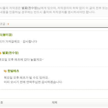
게시물의 저작권은
별꽃(천수정)
님에게 있으며, 저작권자의 허락 없이 이 글의 전부 또는
 내용을 인용하실 경우에는 반드시 출처와 저작권자를 명시하셔야만 합니다.
댓글 :
3
리(봉미경)
리가 가져갈께요ㆍ감사합니다
별꽃(천수정)
목요일 오후 레츠에 갔다 놓을게요~
한밭레츠
목요일 오후 레츠가 빌 수도 있어요.
미리 오시기 전에 연락주십면 감사하겠습니다.
번호
제목