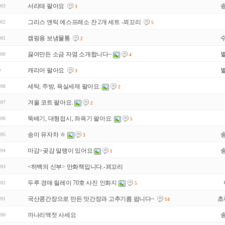
서리태 팔아요
903
3
그리스 앤틱 에스프레소 잔 2개 세트 -꾀꼬리
902
5
캠핑용 보냉물통
901
2
끓여만든 소금 자염 소개합니다~
900
4
캐리어 팔아요
3
세탁, 주방, 욕실세제 팔아요.
898
2
겨울 코트 팔아요.
897
2
뚝배기, 대형접시, 좌욕기 팔아요.
896
5
송이 유자차 ㅎ
895
3
마감>곶감 말랭이 있어요
894
1
<하백의 신부> 만화책입니다.-꾀꼬리
893
두루 경매 릴레이 70호 사진 인화지
892
5
국산콩간장으로 만든 맛간장과 고추기름 팝니다~
초
891
14
까나리액젓 사세요
890