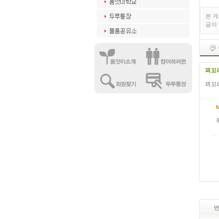
본 
글의
꾀꼬
꾀꼬