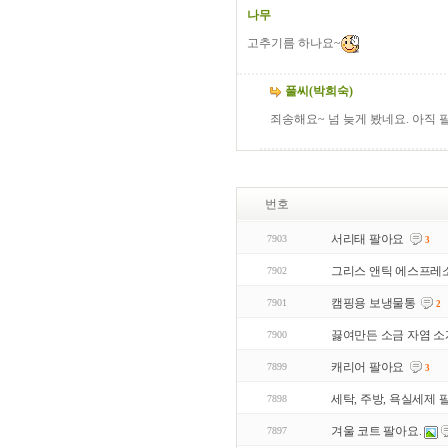
나무
고추기름 하나요~
풀씨(박희숙)
죄송해요~ 넘 늦게 봤네요. 아직 필
번호
서리태 팔아요
7903
3
그리스 앤틱 에스프레소
7902
캠핑용 보냉물통
7901
2
끓여만든 소금 자염 
7900
캐리어 팔아요
7899
3
세탁, 주방, 욕실세제 
7898
겨울 코트 팔아요.
7897