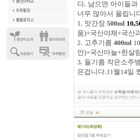
다. 남으면 아이들과
너무 많아서 올립니다
1. 맛간장
500ml
10,
품)+국산야채+국산
2. 고추기름
400ml
1
안)+국산마늘+한살
3. 들기름 작은소주병 
은겁니다.11월14일 
본 게시물의 저작권은
초록별(박용숙)
글의 내용을 인용하실 경우에는 반드
댓글 :
14
왜가리(최장희)
맛간장 1병 주세요^^