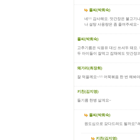
풀씨(박희숙)
네^^ 감사해요. 맛간장은 불고기
나 설탕 사용량은 좀 줄여주세요~
풀씨(박희숙)
고추기름은 식용유 대신 쓰셔두 돼요.
두 아이들이 잘먹고 잡채에도 맛간장과
왜가리(최장희)
잘 먹을께요~^^ 어묵볶음 한 번 해봐
키친(김지영)
들기름 한병 살게요~
풀씨(박희숙)
원도심으로 갖다드려도 될까요? 
키친(김지영)