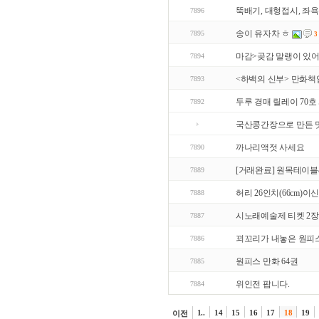
뚝배기, 대형접시, 좌욕
7896
송이 유자차 ㅎ
7895
3
마감>곶감 말랭이 있
7894
<하백의 신부> 만화책
7893
두루 경매 릴레이 70호
7892
국산콩간장으로 만든 
까나리액젓 사세요
7890
[거래완료] 원목테이블
7889
허리 26인치(66cm)이신
7888
시노래예술제 티켓 2장
7887
꾀꼬리가 내놓은 원피스
7886
원피스 만화 64권
7885
위인전 팝니다.
7884
1..
14
15
16
17
18
19
이전