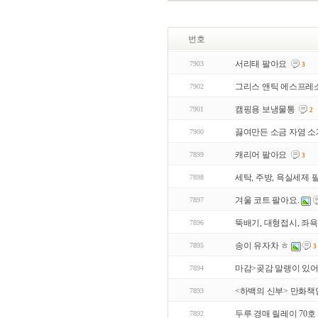
번호
서리태 팔아요
7903
3
그리스 앤틱 에스프레소
7902
캠핑용 보냉물통
7901
2
끓여만든 소금 자염 
7900
캐리어 팔아요
7899
3
세탁, 주방, 욕실세제 
7898
겨울 코트 팔아요.
7897
뚝배기, 대형접시, 좌욕
7896
송이 유자차 ㅎ
7895
3
마감>곶감 말랭이 있
7894
<하백의 신부> 만화책
7893
두루 경매 릴레이 70호
7892