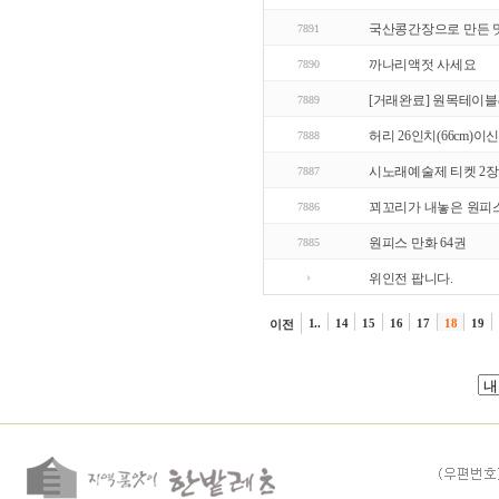
국산콩간장으로 만든 
7891
까나리액젓 사세요
7890
[거래완료] 원목테이블
7889
허리 26인치(66cm)이신
7888
시노래예술제 티켓 2장
7887
꾀꼬리가 내놓은 원피스
7886
원피스 만화 64권
7885
위인전 팝니다.
1..
14
15
16
17
18
19
이전