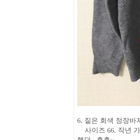
6. 짙은 회색 정장바지 -
사이즈 66. 작년 
했던.. 흑흑~