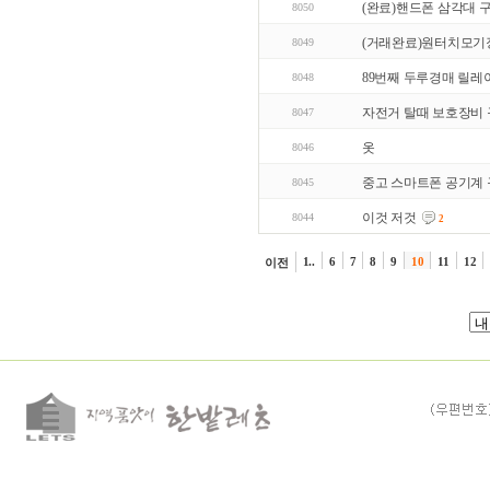
(완료)핸드폰 삼각대 
8050
(거래완료)원터치모기
8049
89번째 두루경매 릴레
8048
자전거 탈때 보호장비
8047
옷
8046
중고 스마트폰 공기계 
8045
이것 저것
8044
2
1..
6
7
8
9
10
11
12
이전