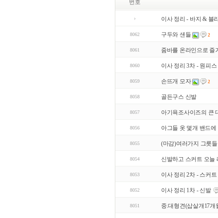
번호
이사 정리 - 바지 & 블라
구두와 샌들
8062
2
줌바를 온라인으로 즐
8061
이사 정리 3차 - 원피스
8060
손뜨개 모자
8059
2
골든구스 신발
8058
아기욕조사이즈의 큰 대
8057
아그들 옷 몇개 밴드에
8056
(마감)여러가지 그릇들
8055
신발하고 스커트 오늘 레
8054
이사 정리 2차 - 스커트
8053
이사 정리 1차 - 신발
8052
중.대형견(삽살개17개월
8051