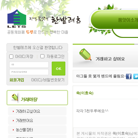
아그들 옷 몇개 밴드에 올림요~
쑥(이효숙)
각각 5천두루에요^^
본 게시물의 저작권은
쑥(이효숙)
님에