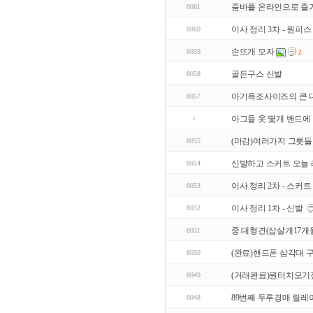
줌바를 온라인으로 즐
8061
이사 정리 3차 - 원피스
8060
손뜨개 모자
8059
2
골든구스 신발
8058
아기욕조사이즈의 큰 대
8057
아그들 옷 몇개 밴드에
(마감)여러가지 그릇들
8055
신발하고 스커트 오늘 레
8054
이사 정리 2차 - 스커트
8053
이사 정리 1차 - 신발
8052
중.대형견(삽살개17개월
8051
(완료)핸드폰 삼각대 
8050
(거래완료)원터치모기
8049
89번째 두루경매 릴레
8048