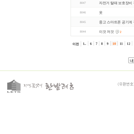
자전거 탈때 보호장비
8047
옷
8046
중고 스마트폰 공기계 
8045
이것 저것
8044
2
1..
6
7
8
9
10
11
12
이전