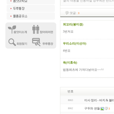
글의 내용을 인용하실 경우에는 반드
댓글 :
3
꾀꼬리(봉미경)
3번저요
우리소리(이선아)
4번요
쑥(이효숙)
법동레츠에 가져다놨어요~~^^
번호
이사 정리 - 바지 & 블라
8063
구두와 샌들
8062
2